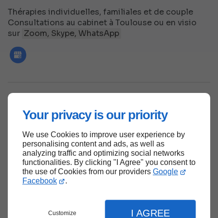
Thérapies individuelles, familiales et de couple
Consultations au cabinet à Toulouse ou en visio
sur
Zoom, Skype, WhatsApp
Accueil
Me contacter
Mentions légales
Your privacy is our priority
Plan du site
We use Cookies to improve user experience by
personalising content and ads, as well as
analyzing traffic and optimizing social networks
Haut de page
functionalities. By clicking "I Agree" you consent to
the use of Cookies from our providers
Google
Facebook
.
I AGREE
Customize